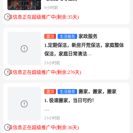
地址：长兴岛三堂街 明珠家园306号，
9小时前
红绿灯十字路口 ...
该信息正在超级推广中(剩余:35天)
家政服务
置顶
生活服务
1.定期保洁，新房开荒保洁，家庭整体
保洁，家庭日常清洁
2、搬家，小时工、临时工
23小时前
3、清洗吸烟机，燃气灶，洗衣机，
该信息正在超级推广中(剩余:276天)
热...
搬家，搬家，搬家
置顶
生活服务
1. 极速搬家，当日可约！
2. 师傅经验足、车辆齐全，小件大件都
23小时前
能搬！
该信息正在超级推广中(剩余:36天)