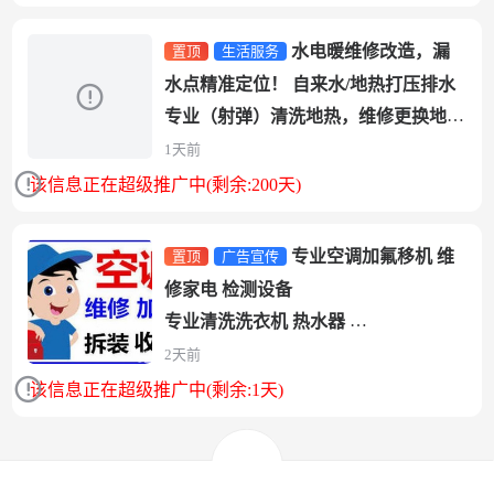
3. 准时上门、轻拿轻放，...
水电暖维修改造，漏
置顶
生活服务
水点精准定位！ 自来水/地热打压排水
专业（射弹）清洗地热，维修更换地热
分水器
1天前
太阳能维修保养。
该信息正在超级推广中(剩余:200天)
家电清洗：...
专业空调加氟移机 维
置顶
广告宣传
修家电 检测设备
专业清洗洗衣机 热水器
专业安装监控 电视 任何家电
2天前
用心不负客户！因为专业所以信赖，...
该信息正在超级推广中(剩余:1天)