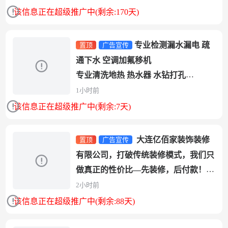
道！燃气...
该信息正在超级推广中(剩余:170天)
专业检测漏水漏电 疏
置顶
广告宣传
通下水 空调加氟移机
专业清洗地热 热水器 水钻打孔
专业阳台窗边漏水 防水 管线化冻
1小时前
电话13...
该信息正在超级推广中(剩余:7天)
大连亿佰家装饰装修
置顶
广告宣传
有限公司，打破传统装修模式，我们只
做真正的性价比—先装修，后付款！没
有隐形消费！100%自有工人...
2小时前
该信息正在超级推广中(剩余:88天)