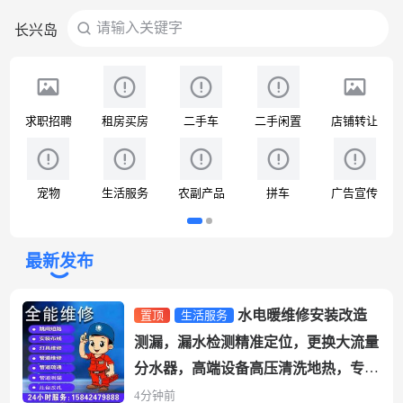
请输入关键字
长兴岛
搜
求职招聘
租房买房
二手车
二手闲置
店铺转让
宠物
生活服务
农副产品
拼车
广告宣传
最新发布
水电暖维修安装改造
置顶
生活服务
测漏，漏水检测精准定位，更换大流量
分水器，高端设备高压清洗地热，专干
各种疑难杂症问题，疏通马桶下水管
4分钟前