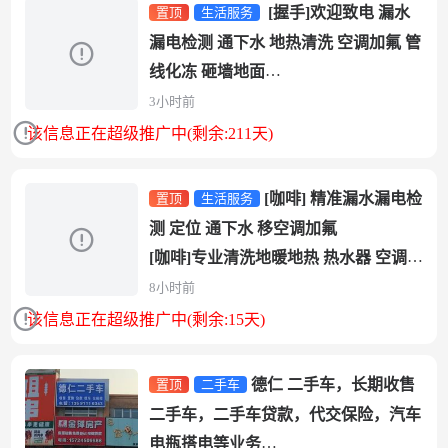
[握手]欢迎致电 漏水
置顶
生活服务
漏电检测 通下水 地热清洗 空调加氟 管
线化冻 砸墙地面
1 专业技术室内外精准漏水...
3小时前
该信息正在超级推广中(剩余:211天)
[咖啡] 精准漏水漏电检
置顶
生活服务
测 定位 通下水 移空调加氟
[咖啡]专业清洗地暖地热 热水器 空调
加氟 移机 水钻打孔
8小时前
[咖...
该信息正在超级推广中(剩余:15天)
德仁 二手车，长期收售
置顶
二手车
二手车，二手车贷款，代交保险，汽车
电瓶搭电等业务